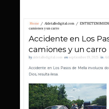
Home
/
Aldetalledigital.com
/
ENTRETENIMIE
camiones y un carro
Accidente en Los Pas
camiones y un carro
by
aldetalledigital.com
on
septiembre 19, 2025
in
Al
Accidente en Los Pasos de Mella involucra do
Dios, resulta ilesa.