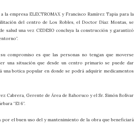
al a la empresa ELECTROMAX y Francisco Ramírez Tapia para la
litación del centro de Los Robles, el Doctor Díaz Montas, se
e salud una vez CEDESO concluya la construcción y garantizó
entorno”.
d, su compromiso es que las personas no tengan que moverse
der una situación que desde un centro primario se puede dar
rá una botica popular en donde se podrá adquirir medicamentos
Pérez Cabrera, Gerente de Área de Bahoruco y el Sr. Simón Bolívar
rbara “El 6”.
á por el buen uso del y mantenimiento de la obra que beneficiará