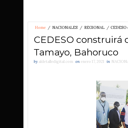
Home
/
NACIONALES
/
REGIONAL
/
CEDESO c
CEDESO construirá c
Tamayo, Bahoruco
by
aldetalledigital.com
on
enero 17, 2021
in
NACION