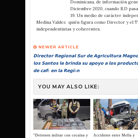
Dominicana, de información gener
Diciembre 2020, cuando R.D pasa
19. Un medio de carácter independ
Medina Valdez quién figura como Director y el 
independentistas y coherentes.
NEWER ARTICLE
𝗗𝗶𝗿𝗲𝗰𝘁𝗼𝗿 𝗥𝗲𝗴𝗶𝗼𝗻𝗮𝗹 𝗦𝘂𝗿 𝗱𝗲 𝗔𝗴𝗿𝗶𝗰𝘂𝗹𝘁𝘂𝗿𝗮 𝗠𝗮𝗴𝗻
𝗹𝗼𝘀 𝗦𝗮𝗻𝘁𝗼𝘀 𝗹𝗲 𝗯𝗿𝗶𝗻𝗱𝗮 𝘀𝘂 𝗮𝗽𝗼𝘆𝗼 𝗮 𝗹𝗼𝘀 𝗽𝗿𝗼𝗱𝘂𝗰𝘁
𝗱𝗲 𝗰𝗮𝗳é 𝗲𝗻 𝗹𝗮 𝗥𝗲𝗴𝗶ó𝗻
YOU MAY ALSO LIKE:
“Detienen militar con cocaína y
Accidente entre Mella y