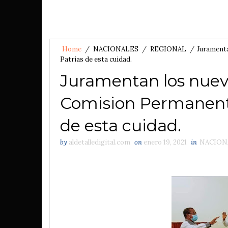
Home
/
NACIONALES
/
REGIONAL
/
Jurament
Patrias de esta cuidad.
Juramentan los nuev
Comision Permanent
de esta cuidad.
by
aldetalledigital.com
on
enero 19, 2021
in
NACION