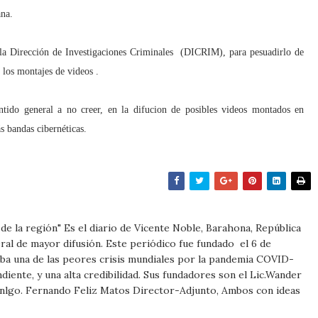
ana.
la Dirección de Investigaciones Criminales (DICRIM), para pesuadirlo de
 los montajes de videos .
tido general a no creer, en la difucion de posibles videos montados en
ás bandas cibernéticas.
m
e de la región" Es el diario de Vicente Noble, Barahona, República
al de mayor difusión. Este periódico fue fundado el 6 de
ba una de las peores crisis mundiales por la pandemia COVID-
iente, y una alta credibilidad. Sus fundadores son el Lic.Wander
Tnlgo. Fernando Feliz Matos Director-Adjunto, Ambos con ideas