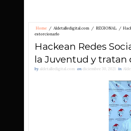
Home
/
Aldetalledigital.com
/
REGIONAL
/
Hack
estorcionarlo
Hackean Redes Social
la Juventud y tratan 
by
aldetalledigital.com
on
diciembre 30, 2021
in
Alde