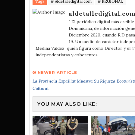
Tags
# Aldetalledigital.com
# REGIONAL
aldetalledigital.co
" El periódico digital más creíbl
Dominicana, de información gener
Diciembre 2020, cuando R.D pasa
19. Un medio de carácter independ
Medina Valdez quién figura como Director y el 
independentistas y coherentes.
NEWER ARTICLE
La Provincia Espaillat Muestra Su Riqueza Ecoturíst
Cultural
YOU MAY ALSO LIKE: