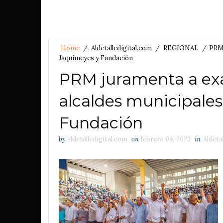
Home
/
Aldetalledigital.com
/
REGIONAL
/
PRM 
Jaquimeyes y Fundación
PRM juramenta a exa
alcaldes municipale
Fundación
by
aldetalledigital.com
on
febrero 04, 2023
in
Aldeta