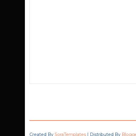
Created By
SoraTemplates
| Distributed By
Blogg