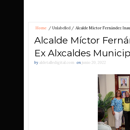
Home
/
Unlabelled
/
Alcalde Míctor Fernández Inau
Alcalde Míctor Ferná
Ex Alxcaldes Munici
by
aldetalledigital.com
on
junio 20, 2022